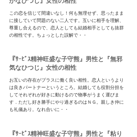
かなひつじ』女性の相性
この恋を信じて間違いなし！何も無理せず、思ったまま
に接していて問題のない二人です。互いに相手を理解、
尊重し合えるので、恋人としても結婚相手としても抜群
の相性です。ちょっとした誤解で・・
『ｻｰﾋﾞｽ精神旺盛な子守熊』男性と『無邪
気なひつじ』女性の相性
お互いの存在がプラスに働く良い相性。恋人というより
は良きパートナーというところ。結婚しても役割分担を
してそれぞれが好きに動けるので物事がうまく運びま
す．ただし好き勝手にやり過ぎるのはＮＧ。親しき仲に
も礼儀あり。なれ合いに・・
『ｻｰﾋﾞｽ精神旺盛な子守熊』男性と『粘り