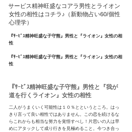
稿
サービス精神旺盛なコアラ男性とライオン
日:
女性の相性はコチラ♪（新動物占い60/個性
心理学）
『ｻｰﾋﾞｽ精神旺盛な子守熊』男性と『ライオン』女性の相
性
『ｻｰﾋﾞｽ精神旺盛な子守熊』男性と『ライオン』女性の相
性
『ｻｰﾋﾞｽ精神旺盛な子守熊』男性と『我が
道を行くライオン』女性の相性
二人がうまくいく可能性は１０％とというところ。はっ
きり言って良い相性ではありません。この恋を続けるな
らこれからも相当な努力を覚悟すべし！片思いの人は早
めにアタックして成り行きを見極めること。今つき合っ