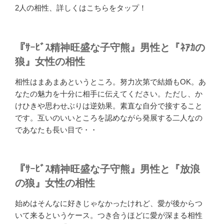
2人の相性、詳しくはこちらをタップ！
『ｻｰﾋﾞｽ精神旺盛な子守熊』男性と『ﾈｱｶの
狼』女性の相性
相性はまあまあというところ。努力次第で結婚もOK。あ
なたの魅力を十分に相手に伝えてください。ただし、か
けひきや思わせぶりは逆効果。素直な自分で接すること
です。互いのいいところを認めながら発展する二人なの
であなたも長い目で・・
『ｻｰﾋﾞｽ精神旺盛な子守熊』男性と『放浪
の狼』女性の相性
始めはそんなに好きじゃなかったけれど、愛が後からつ
いて来るというケース。つき合うほどに愛が深まる相性