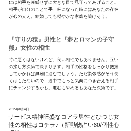
には相手を束縛せずに大きな目で見守ってあげること。
相手が自分のことで手一杯になった時にはあなたの存在
が心の支え。結婚しても穏やかな家庭を築けそう。
『守りの猿』男性と『夢とロマンの子守
熊』女性の相性
特に悪くはないけれど、良い相性でもありません。互い
の接し方次第で決まります。相手の性格をしっかり把握
してかかれば無難に進むでしょう。ただ緊張感がそう長
くはもたないので、途中でもっと気楽につき合える相手
にチェンジするかも。進むもやめるもあなた次第です。
投
2015年8月4日
稿
サービス精神旺盛なコアラ男性とひつじ女
日:
性の相性はコチラ♪（新動物占い60/個性心