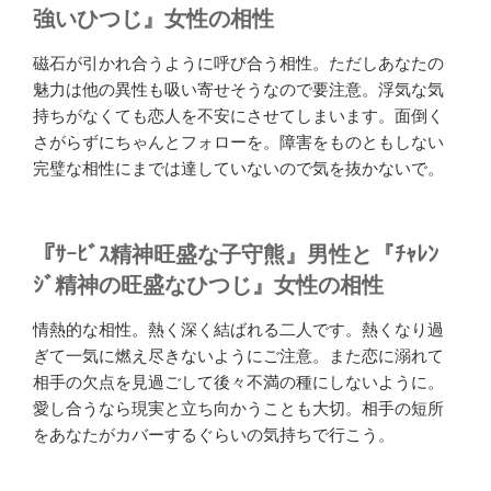
強いひつじ』女性の相性
磁石が引かれ合うように呼び合う相性。ただしあなたの
魅力は他の異性も吸い寄せそうなので要注意。浮気な気
持ちがなくても恋人を不安にさせてしまいます。面倒く
さがらずにちゃんとフォローを。障害をものともしない
完璧な相性にまでは達していないので気を抜かないで。
『ｻｰﾋﾞｽ精神旺盛な子守熊』男性と『ﾁｬﾚﾝ
ｼﾞ精神の旺盛なひつじ』女性の相性
情熱的な相性。熱く深く結ばれる二人です。熱くなり過
ぎて一気に燃え尽きないようにご注意。また恋に溺れて
相手の欠点を見過ごして後々不満の種にしないように。
愛し合うなら現実と立ち向かうことも大切。相手の短所
をあなたがカバーするぐらいの気持ちで行こう。