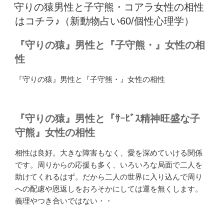
稿
守りの猿男性と子守熊・コアラ女性の相性
日:
はコチラ♪（新動物占い60/個性心理学）
『守りの猿』男性と『子守熊・』女性の相
性
『守りの猿』男性と『子守熊・』女性の相性
『守りの猿』男性と『ｻｰﾋﾞｽ精神旺盛な子
守熊』女性の相性
相性は良好。大きな障害もなく、愛を深めていける関係
です。周りからの応援も多く、いろいろな局面で二人を
助けてくれるはず。だから二人の世界に入り込んで周り
への配慮や恩返しをおろそかにしては運を無くします。
義理やつき合いではない・・