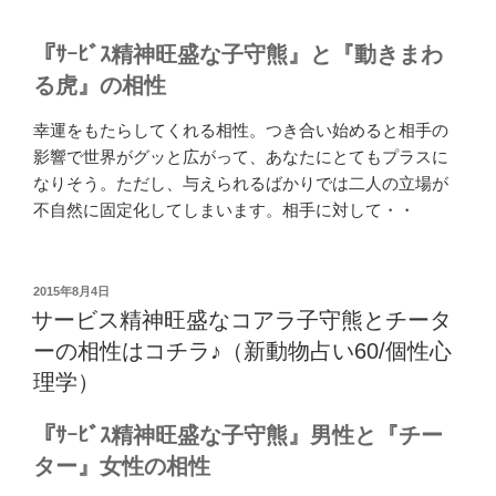
『ｻｰﾋﾞｽ精神旺盛な子守熊』と『動きまわ
る虎』の相性
幸運をもたらしてくれる相性。つき合い始めると相手の
影響で世界がグッと広がって、あなたにとてもプラスに
なりそう。ただし、与えられるばかりでは二人の立場が
不自然に固定化してしまいます。相手に対して・・
投
2015年8月4日
稿
サービス精神旺盛なコアラ子守熊とチータ
日:
ーの相性はコチラ♪（新動物占い60/個性心
理学）
『ｻｰﾋﾞｽ精神旺盛な子守熊』男性と『チー
ター』女性の相性