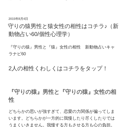
投
2015年8月4日
稿
守りの猿男性と猿女性の相性はコチラ♪（新
日:
動物占い60/個性心理学）
『守りの猿』男性と『猿』女性の相性 新動物占いキャ
ラナビ60
2人の相性くわしくはコチラをタップ！
『守りの猿』男性と『守りの猿』女性の相
性
どちらかの思いが強すぎて、恋愛の力関係が偏ってしま
います。どちらかが一方的に我慢したり尽くしたりでは
うまくいきません。我慢する方もさせる方も心の負担。