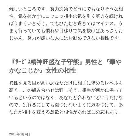
難しいところです。努力次第でどうにでもなりそうな相
性。気を抜かずにコツコツ相手の気を引く努力を続けれ
ばうまくいきそう。でもひたむき過ぎてはマイナス。う
まく行っていても慣れや目移りで気を抜けばあっさりお
じゃん。努力が嫌いな人にはお勧めできない相性です。
『ｻｰﾋﾞｽ精神旺盛な子守熊』男性と『華や
かなこじか』女性の相性
異性を見る目が高いあなただけに相手に求めるレベルも
高く、この組み合わせは難しそう。相手が何かに劣って
いるというのではなく、あなたと合わないというだけな
ので、別れるにしても傷つけないように気をつけて。あ
なたが相手を変える意欲と根性があればこの恋もあり。
投
2015年8月4日