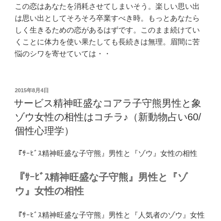
この恋はあなたを消耗させてしまいそう。楽しい思い出
は思い出としてそろそろ卒業すべき時。もっとあなたら
しく生きるための恋があるはずです。このまま続けてい
くことに体力を使い果たしても長続きは無理。眉間に苦
悩のシワを寄せていては・・
投
2015年8月4日
稿
サービス精神旺盛なコアラ子守熊男性と象
日:
ゾウ女性の相性はコチラ♪（新動物占い60/
個性心理学）
『ｻｰﾋﾞｽ精神旺盛な子守熊』男性と『ゾウ』女性の相性
『ｻｰﾋﾞｽ精神旺盛な子守熊』男性と『ゾ
ウ』女性の相性
『ｻｰﾋﾞｽ精神旺盛な子守熊』男性と『人気者のゾウ』女性