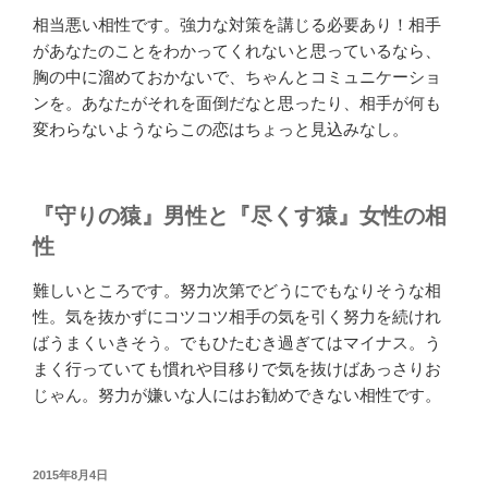
相当悪い相性です。強力な対策を講じる必要あり！相手
があなたのことをわかってくれないと思っているなら、
胸の中に溜めておかないで、ちゃんとコミュニケーショ
ンを。あなたがそれを面倒だなと思ったり、相手が何も
変わらないようならこの恋はちょっと見込みなし。
『守りの猿』男性と『尽くす猿』女性の相
性
難しいところです。努力次第でどうにでもなりそうな相
性。気を抜かずにコツコツ相手の気を引く努力を続けれ
ばうまくいきそう。でもひたむき過ぎてはマイナス。う
まく行っていても慣れや目移りで気を抜けばあっさりお
じゃん。努力が嫌いな人にはお勧めできない相性です。
投
2015年8月4日