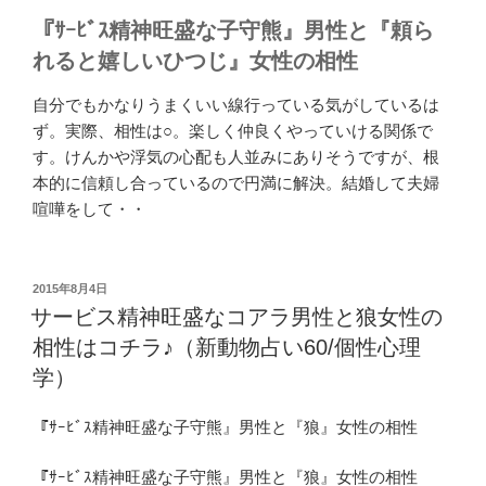
『ｻｰﾋﾞｽ精神旺盛な子守熊』男性と『頼ら
れると嬉しいひつじ』女性の相性
自分でもかなりうまくいい線行っている気がしているは
ず。実際、相性は○。楽しく仲良くやっていける関係で
す。けんかや浮気の心配も人並みにありそうですが、根
本的に信頼し合っているので円満に解決。結婚して夫婦
喧嘩をして・・
投
2015年8月4日
稿
サービス精神旺盛なコアラ男性と狼女性の
日:
相性はコチラ♪（新動物占い60/個性心理
学）
『ｻｰﾋﾞｽ精神旺盛な子守熊』男性と『狼』女性の相性
『ｻｰﾋﾞｽ精神旺盛な子守熊』男性と『狼』女性の相性