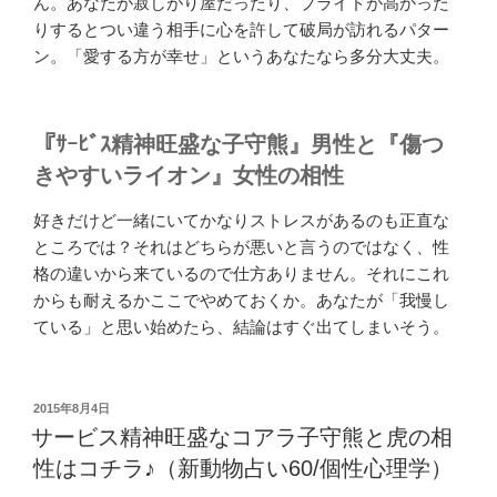
ん。あなたが寂しがり屋だったり、プライドが高かった
りするとつい違う相手に心を許して破局が訪れるパター
ン。「愛する方が幸せ」というあなたなら多分大丈夫。
『ｻｰﾋﾞｽ精神旺盛な子守熊』男性と『傷つ
きやすいライオン』女性の相性
好きだけど一緒にいてかなりストレスがあるのも正直な
ところでは？それはどちらが悪いと言うのではなく、性
格の違いから来ているので仕方ありません。それにこれ
からも耐えるかここでやめておくか。あなたが「我慢し
ている」と思い始めたら、結論はすぐ出てしまいそう。
投
2015年8月4日
稿
サービス精神旺盛なコアラ子守熊と虎の相
日:
性はコチラ♪（新動物占い60/個性心理学）