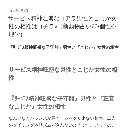
投
2015年8月4日
稿
サービス精神旺盛なコアラ男性とこじか女
日:
性の相性はコチラ♪（新動物占い60/個性心
理学）
『ｻｰﾋﾞｽ精神旺盛な子守熊』男性と『こじか』女性の相性
サービス精神旺盛な男性とこじか女性の相
性
『ｻｰﾋﾞｽ精神旺盛な子守熊』男性と『正直
なこじか』女性の相性
なんとなくバランスが悪く、シックリ来ない相性。二人
のタイミングやリズムが合わないようです。いっそのこ