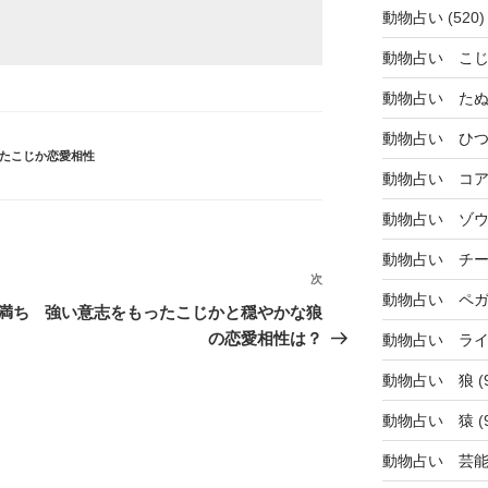
動物占い
(520)
動物占い こ
動物占い た
動物占い ひ
たこじか恋愛相性
動物占い コ
動物占い ゾ
動物占い チ
次
次
動物占い ペ
の
満ち
強い意志をもったこじかと穏やかな狼
投
の恋愛相性は？
動物占い ラ
稿
動物占い 狼
(
動物占い 猿
(
動物占い 芸