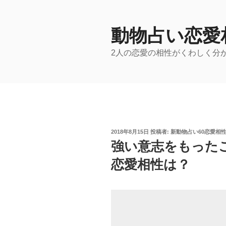
コ
ン
テ
動物占い恋愛
ン
2人の恋愛の相性がくわしく分
ツ
へ
ス
キ
ッ
プ
投
2018年8月15日
投稿者:
新動物占い60恋愛相
稿
強い意志をもった
日:
恋愛相性は？