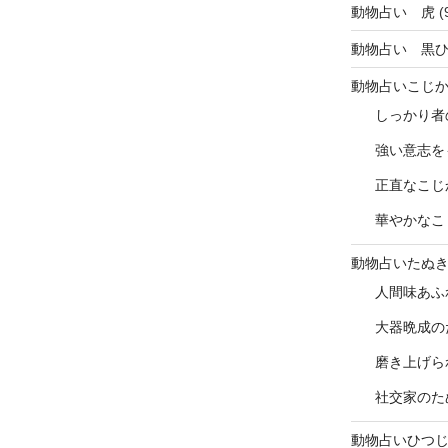
動物占い 虎
(
動物占い 黒
動物占いこじ
しっかり者
強い意志を
正直なこじ
華やかなこ
動物占いたぬ
人間味あふ
大器晩成の
磨き上げら
社交家のた
動物占いひつ