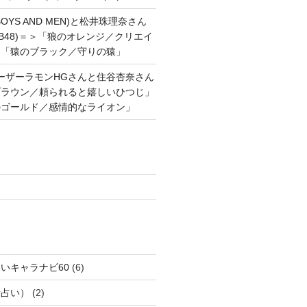
OYS AND MEN)と松井珠理奈さん
AKB48)＝＞「狼のオレンジ／クリエイ
と「猿のブラック／守りの猿」
ーザーラモンHGさんと住谷杏奈さん
ブラウン／頼られると嬉しいひつじ」
のゴールド／感情的なライオン」
いキャラナビ60
(6)
話占い）
(2)