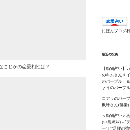
にほんブログ
最近の投稿
なこじかの恋愛相性は？
【動物占い】カッ
のキムさん＆
のパープル」
ょうのパープ
コアラのパー
楓珠さん(俳優)
＜動物占い＞
(中島姉妹)⇔
ー”と”足腰の