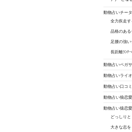
動物占いチー
全力疾走す
品格のある
足腰の強い
長距離ﾗﾝ
動物占いペガ
動物占いライ
動物占い口コ
動物占い狼恋
動物占い猿恋
どっしりと
大きな志を