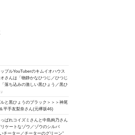
村
プルYouTuberのキムイオハウス
イオさんは「物静かなひつじ／ひつじ
＆「落ち込みの激しい黒ひょう／黒ひ
ル」
プルと黒ひょうのブラック＞＞＞神尾
＆平手友梨奈さん(元欅坂46)
あっぱれコイズミさんと中島絢乃さん
”デリケートなゾウ／ゾウのシルバ
強いチーター／チーターのグリーン”