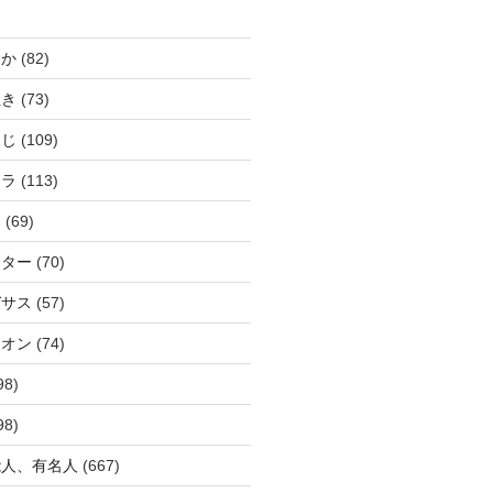
じか
(82)
ぬき
(73)
つじ
(109)
アラ
(113)
ウ
(69)
ーター
(70)
ガサス
(57)
イオン
(74)
98)
98)
能人、有名人
(667)