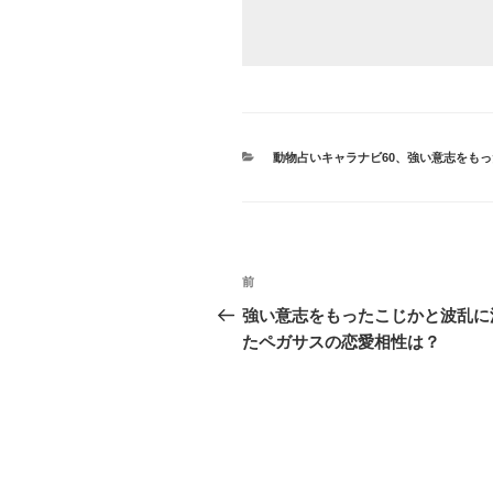
カ
動物占いキャラナビ60
、
強い意志をもっ
テ
ゴ
リ
ー
投
前
前
稿
の
強い意志をもったこじかと波乱に
投
たペガサスの恋愛相性は？
ナ
稿
ビ
ゲ
ー