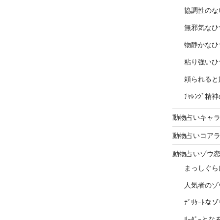
協調性のな
無邪気なひ
物静かなひ
粘り強いひ
頼られると
ﾁｬﾚﾝｼﾞ
動物占いキャラ
動物占いコア
動物占いゾウ
まっしぐら
人気者のゾ
ﾃﾞﾘｹｰﾄ
ﾘｰﾀﾞｰと