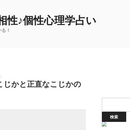
相性♪個性心理学占い
かる！
性
こじかと正直なこじかの