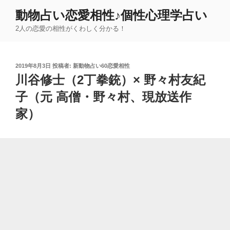
コ
動物占い恋愛相性♪個性心理学占い
ン
2人の恋愛の相性がくわしく分かる！
テ
ン
ツ
投
2019年8月3日
投稿者:
新動物占い60恋愛相性
へ
稿
川谷修士（2丁拳銃）× 野々村友紀
ス
日:
キ
子（元 高僧・野々村、現放送作
ッ
家）
プ