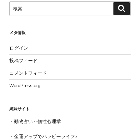
ブ
検
検
索
索:
メタ情報
ログイン
投稿フィード
コメントフィード
WordPress.org
姉妹サイト
・
動物占い～個性心理学
・
金運アップでハッピーライフ♪