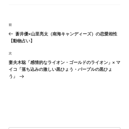
ゴ
リ
ー
投
前
前
稿
の
蒼井優×山里亮太（南海キャンディーズ）の恋愛相性
ナ
投
【動物占い】
ビ
稿
ゲ
次
次
の
ー
妻夫木聡「感情的なライオン・ゴールドのライオン」× マ
投
シ
イコ「落ち込みの激しい黒ひょう・パープルの黒ひょ
稿
う」
ョ
ン