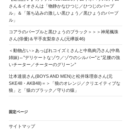
さん＆イオさんは「物静かなひつじ／ひつじのパープ
ル」＆「落ち込みの激しい黒ひょう／黒ひょうのパープ
ル」
コアラのパープルと黒ひょうのブラック＞＞＞神尾楓珠
さん(俳優)＆平手友梨奈さん(元欅坂46)
＜動物占い＞あっぱれコイズミさんと中島絢乃さん(中島
姉妹)⇔”デリケートなゾウ／ゾウのシルバー”と”足腰の強
いチーター／チーターのグリーン”
辻本達規さん(BOYS AND MEN)と松井珠理奈さん(元
SKE48・AKB48)＝＞「狼のオレンジ／クリエイティブな
狼」と「猿のブラック／守りの猿」
固定ページ
サイトマップ