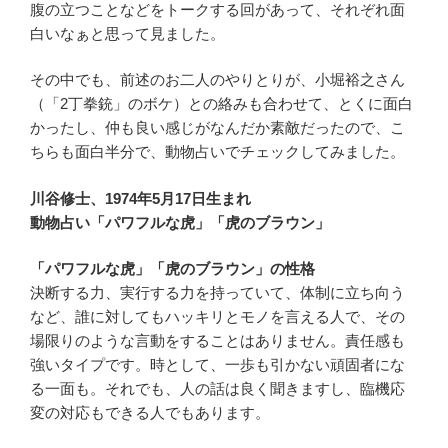
腹の立つことなどをトークする回があって、それぞれ面
白いなぁと思って見ました。
その中でも、前述のお二人のやりとりが、小堀裕之さん
（「2丁拳銃」のボケ）との絡みも合わせて、とくに面白
かったし、仲も良い感じがなんだか素敵だったので、こ
ちらも面白半分で、動物占いでチェックしてみました。
川谷修士、1974年5月17日生まれ
動物占い「パワフルな虎」「虎のブラウン」
「パワフルな虎」「虎のブラウン」の性格
決断する力、実行する力を持っていて、体制に立ち向う
など、誰に対してもハッキリとモノを言える人で、その
場限りのような言動をすることはありません。責任感も
強いタイプです。時として、一歩も引かない頑固者にな
る一面も。それでも、人の話は良く聞きますし、臨機応
変の対応もできる人でもあります。