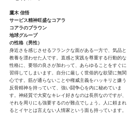
鷹木 信悟
サービス精神旺盛なコアラ
コアラのブラウン
地球グループ
の性格（男性）
身近さを感じさせるフランクな面がある一方で、気品と
教養を漂わせた人です。直感と実践を尊重する行動的な
性格に、要領の良さが加わって、あらゆることをすぐに
習得してしまいます。自分に厳しく世俗的な欲望に無関
心です。筋が通らないことや権威主義をハッキリと嫌う
反骨精神を持っていて、強い闘争心を内に秘めていま
す。神経質で大変なキレイ好きなのは長所なのですが、
それを周りにも強要するのが難点でしょう。人に頼まれ
るとイヤとは言えない人情家という面も持っています。