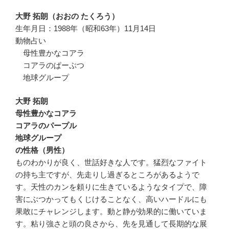
大野 拓朗（おおの たくろう）
生年月日：1988年（昭和63年）11月14日
動物占い
母性豊かなコアラ
コアラのぱーぷつ
地球グループ
大野 拓朗
母性豊かなコアラ
コアラのパープル
地球グループ
の性格（男性）
ものわかりが良く、世話好きな人です。猛烈なファイト
の持ち主ですが、先走りし過ぎるところがあるようで
す。天性のカンを頼りに生きているようなタイプで、障
害にぶつかってもくじけることなく、高いハードルにも
果敢にチャレンジします。動と静が効果的に働いていま
す。粘り強さと頭の良さから、先を見通して長期的な展