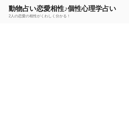
コ
動物占い恋愛相性♪個性心理学占い
ン
2人の恋愛の相性がくわしく分かる！
テ
ン
ツ
へ
ス
キ
ッ
プ