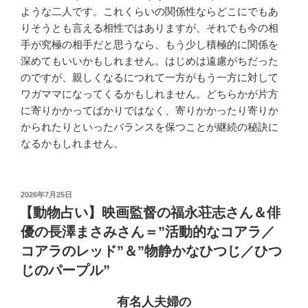
ような二人です。これくらいの関係性ならどこにでもあ
りそうとも言える相性ではありますが、それでも今の相
手が究極の相手だと思うなら、もう少し積極的に関係を
深めてもいいかもしれません。はじめは遠慮がちだった
のですが、親しくなるにつれて一方がもう一方に対して
ワガママになってくるかもしれません。どちらかが片方
に寄りかかってばかりではなく、寄りかかったり寄りか
かられたりといったバランスを保つことが継続の秘訣に
なるかもしれません。
投
2026年7月25日
稿
【動物占い】映画監督の福永荘志さん＆俳
日:
優の長澤まさみさん＝”活動的なコアラ／
コアラのレッド”＆”物静かなひつじ／ひつ
じのパープル”
有名人夫婦の