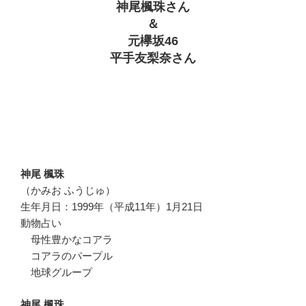
神尾楓珠さん
＆
元欅坂46
平手友梨奈さん
神尾 楓珠
（かみお ふうじゅ）
生年月日：1999年（平成11年）1月21日
動物占い
母性豊かなコアラ
コアラのパープル
地球グループ
神尾 楓珠