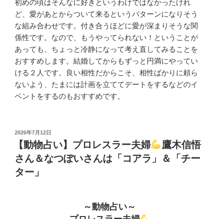
初めの頃はそんなに好きというわけではなかったけれ
ど、愛があとからついて来るというパターンになりそう
な組み合わせです。付き合うほどに愛が深まりそうな関
係性です。なので、もうやってられない！ということが
あっても、ちょっと冷静になって考え直してみることを
おすすめします。結婚してからもずっと円満にやってい
ける２人です。良い相性だからこそ、相性ばかりに頼ら
ないよう、たまには計画を立ててデートをするなどのイ
ベントをするのもおすすめです。
投
2026年7月12日
稿
【動物占い】プロレスラー夫婦
鷹木信悟
日:
さん＆なつぽいさんは「コアラ」＆「チー
ター」
～動物占い～