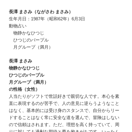
長澤 まさみ（ながさわ まさみ）
生年月日：1987年（昭和62年）6月3日
動物占い
物静かなひつじ
ひつじのパープル
月グループ（満月）
長澤 まさみ
物静かなひつじ
ひつじのパープル
月グループ（満月）
の性格（女性）
人当たりがソフトで世話好きで親切な人です。本心を素
直に表現するのが苦手で、人の意見に逆らうようなこと
はなく、基本的には受け身のスタンスで、自分からリー
ドすることはなく常に安全な道を選んで、冒険はしない
ので信頼はされます。ただ、理想を高く持っていて、周
りに対しても過剰な期待と夢を抱きがちです。いったん