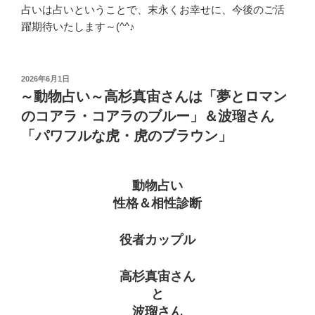
占いは占いということで、末永くお幸せに、今後のご活
躍期待いたします～(^^♪
投
2026年6月1日
稿
～動物占い～高杉真宙さんは「夢とロマン
日:
のコアラ・コアラのブルー」＆波瑠さん
「パワフルな虎・虎のブラウン」
動物占い
性格＆相性診断
役者カップル
高杉真宙さん
と
波瑠さん