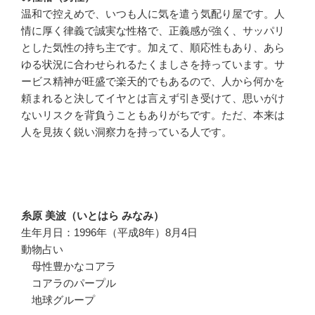
温和で控えめで、いつも人に気を遣う気配り屋です。人
情に厚く律義で誠実な性格で、正義感が強く、サッパリ
とした気性の持ち主です。加えて、順応性もあり、あら
ゆる状況に合わせられるたくましさを持っています。サ
ービス精神が旺盛で楽天的でもあるので、人から何かを
頼まれると決してイヤとは言えず引き受けて、思いがけ
ないリスクを背負うこともありがちです。ただ、本来は
人を見抜く鋭い洞察力を持っている人です。
糸原 美波（いとはら みなみ）
生年月日：1996年（平成8年）8月4日
動物占い
母性豊かなコアラ
コアラのパープル
地球グループ