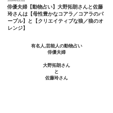
投
2026年5月3日
稿
俳優夫婦【動物占い】大野拓朗さんと佐藤
日:
玲さんは【母性豊かなコアラ／コアラのパ
ープル】と【クリエイティブな狼／狼のオ
レンジ】
有名人,芸能人の動物占い
俳優夫婦
大野拓朗さん
と
佐藤玲さん