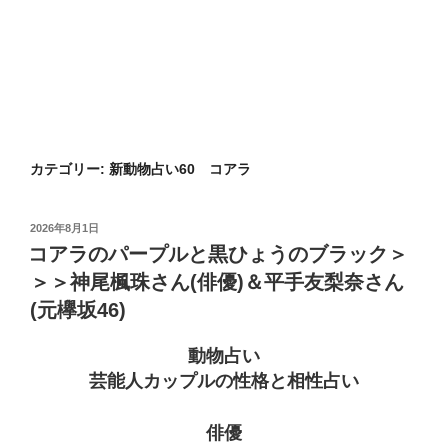
カテゴリー:
新動物占い60 コアラ
投
2026年8月1日
稿
コアラのパープルと黒ひょうのブラック＞
日:
＞＞神尾楓珠さん(俳優)＆平手友梨奈さん
(元欅坂46)
動物占い
芸能人カップルの性格と相性占い
俳優