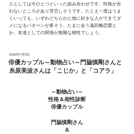
人としては今ひとつといった組み合わせです。性格が合
わないところがあり苦労しそうです。たとえ一度はうま
くいっても、いずれどちらかに他に好きな人ができてダ
メになるパターンが多そう。たまに会う遠距離恋愛と
か、友達としての関係が無難な相性でしょう。
投
2026年7月5日
稿
俳優カップル～動物占い～門脇慎剛さんと
日:
糸原美波さんは「こじか」と「コアラ」
～動物占い～
性格＆相性診断
俳優カップル
門脇慎剛さん
＆